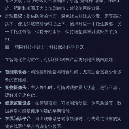
骨环变弱，导致呼吸时气管塌陷，引起“鹅鸣样”咳嗽、呼吸困
难。肥胖和项圈压力会加剧病情，建议使用胸背带。
护理建议
：提供防滑的地面，避免让吉娃娃从沙发、床等高处
跳下，使用斜坡或阶梯辅助上下。抱持时应一手托住胸部，另
一手托住臀部，保持脊柱水平。保持理想体重以减轻关节负
担。
四、 萌圈科技小贴士：科技赋能科学养宠
在智能化养宠时代，可以利用科技产品更好地照顾吉娃娃：
智能喂食器
：精准控制食量与喂食时间，尤其适合需要少食多
餐的吉娃娃。
宠物摄像头
：主人外出时，可随时观察爱犬状态，进行互动，
缓解其分离焦虑。
健康监测设备
：如智能项圈，可监测活动量、休息质量等，数
据异常可能是健康问题的早期信号。
在线问诊平台
：当出现非紧急健康疑虑时，可先通过可靠的宠
物在线医疗平台咨询专业兽医。