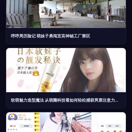
哼哼周历险记 萌妹子勇闯宜宾神秘工厂禁区
软萌魅力造型魔法 从萌圈科技看如何轻松捕获男票注意力的秘诀