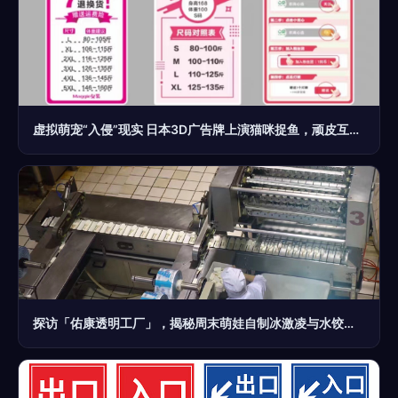
虚拟萌宠“入侵”现实 日本3D广告牌上演猫咪捉鱼，顽皮互动暖心满分
探访「佑康透明工厂」，揭秘周末萌娃自制冰激凌与水饺的奇妙冒险