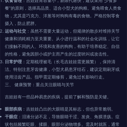
饮食管理
：吉娃娃胃容量小，新陈代谢快，建议采用“少食多
餐”的原则，选择高品质、适合小型犬的狗粮。避免喂食人类食
物，尤其是巧克力、洋葱等对狗狗有毒的食物。严格控制零食
摄入，防止肥胖。
运动与社交
：虽然不需要大量运动，但规律的散步对维持关节
健康和消耗精力至关重要。从小进行温和的社会化训练，让它
们接触不同的人、环境和友善的狗狗，有助于培养稳定、自信
的性格，避免因胆小或护主而产生的过度吠叫或攻击性。
日常护理
：定期梳理被毛（长毛吉娃娃需更频繁），保持清
洁。特别注意牙齿健康，小型犬易患牙结石，建议定期刷牙或
使用洁齿产品。指甲需定期修剪，避免过长影响行走。
三、 健康预警：重点关注眼睛与关节
吉娃娃有一些品种易患的疾病，提前了解和预防是关键。
眼部疾病
：吉娃娃凸出的大眼睛是其标志，但也异常脆弱。
干眼症
：泪液分泌不足，导致眼睛干涩、发炎、角膜溃疡。症
状包括频繁眨眼、揉眼、眼部分泌物增多。需及时就医，通常