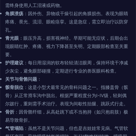
需终身使用人工泪液或药物。
角膜溃疡
：因外伤、异物或干燥引起的角膜损伤。表现为眼睛
疼痛、畏光、流泪、眼睑痉挛。这是急症，需立即治疗以防穿
孔。
青光眼
：眼压升高，损害视神经。早期可能无症状，后期会出
现眼睛红肿、疼痛、视力下降甚至失明。定期眼部检查至关重
要。
护理建议
：每日用湿润的软布轻轻清洁眼周，保持环境干净减
少灰尘，避免眼部碰撞，定期进行专业的兽医眼科检查。
关节与骨骼问题
：
髌骨脱位
：这是小型犬最常见的骨科问题之一。指膝盖骨（髌
骨）从正常滑车沟中脱出。根据严重程度分为I-IV级，轻则偶
尔跛行，重则需手术治疗。表现为间歇性抬腿、跳跃式行走。
骨折
：因骨骼纤细，从高处跳下或不当抱持（如只抱前肢）极
易导致骨折。
气管塌陷
：虽然不是关节问题，但也是吉娃娃常见病。气管软