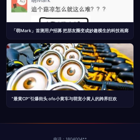
「萌Mark」首测用户招募 把朋友圈变成妙趣横生的科技画廊
“最黄CP”引爆街头 ofo小黄车与萌宠小黄人的跨界狂欢
电话：1804004**