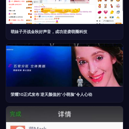
萌妹子开战金秋好声音，成功逆袭萌圈科技
荣耀10正式发布 逆天颜值的“小萌脸”令人心动