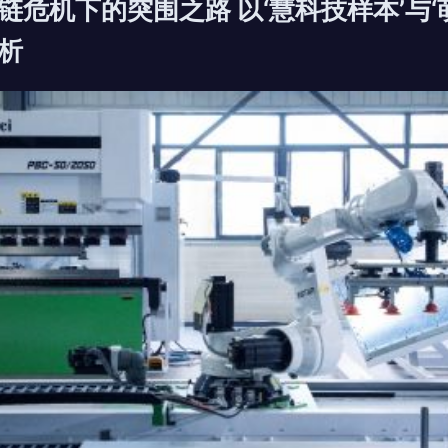
链危机下的突围之路 以‘慧科技样本’与‘
析