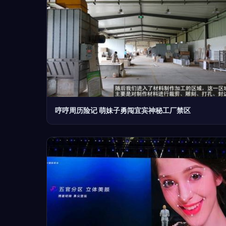
哼哼周历险记 萌妹子勇闯宜宾神秘工厂禁区