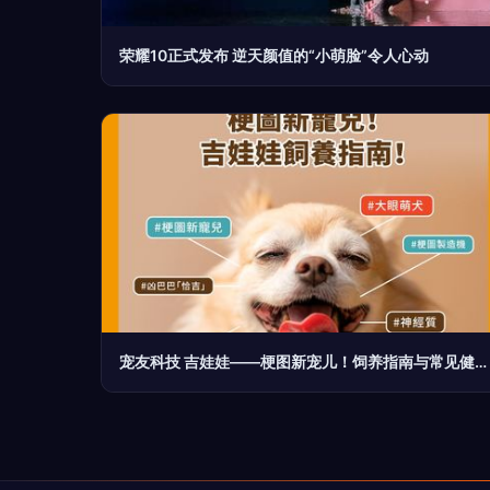
荣耀10正式发布 逆天颜值的“小萌脸”令人心动
宠友科技 吉娃娃——梗图新宠儿！饲养指南与常见健康问题解析