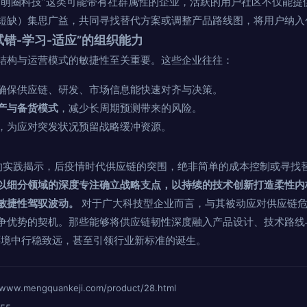
“萌圈科技”这类可能带有社群属性的企业，活跃的用户社区不仅能提
短缺）集思广益，共同寻找替代方案或调整产品路线图，将用户纳入
试错-学习-适应”的组织能力
结构与运营模式的敏捷性至关重要。这些企业往往：
确保供应链、研发、市场信息能快速对齐与决策。
产与备货模式
，减少长周期预测带来的风险。
，为应对突发状况预留战略缓冲资源。
技”的实践揭示，后疫情时代供应链的突围，绝非简单的成本控制或寻找
以细分领域的深度专注确立战略支点，以持续的技术创新打造柔性内
敏捷性驾驭波动。
对于广大科技型企业而言，与其被动应对供应链危
争优势的契机。那些能够将供应链韧性深度融入产品设计、技术路线
环境中行稳致远，甚至引领行业新标准的诞生。
mengquankeji.com/product/28.html