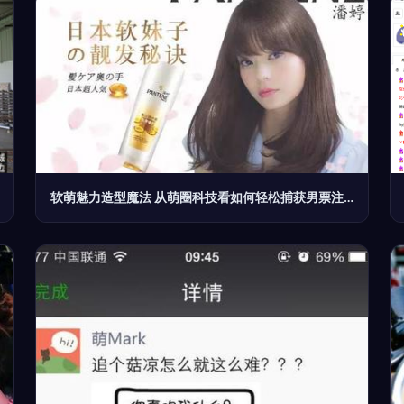
软萌魅力造型魔法 从萌圈科技看如何轻松捕获男票注意力的秘诀