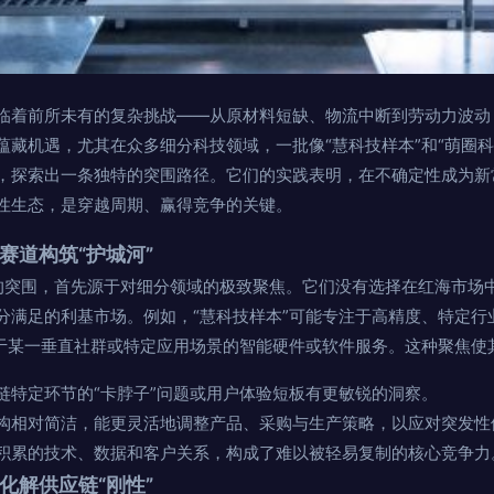
临着前所未有的复杂挑战——从原材料短缺、物流中断到劳动力波动
蕴藏机遇，尤其在众多细分科技领域，一批像“慧科技样本”和“萌圈科
，探索出一条独特的突围路径。它们的实践表明，在不确定性成为新
性生态，是穿越周期、赢得竞争的关键。
赛道构筑“护城河”
技”的突围，首先源于对细分领域的极致聚焦。它们没有选择在红海市场
分满足的利基市场。例如，“慧科技样本”可能专注于高精度、特定行
耕于某一垂直社群或特定应用场景的智能硬件或软件服务。这种聚焦使
链特定环节的“卡脖子”问题或用户体验短板有更敏锐的洞察。
构相对简洁，能更灵活地调整产品、采购与生产策略，以应对突发性
积累的技术、数据和客户关系，构成了难以被轻易复制的核心竞争力
化解供应链“刚性”